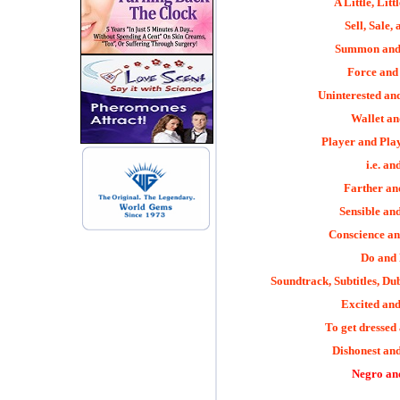
A Little, Litt
Sell, Sale,
Summon and
Force and
Uninterested and
Wallet an
Player and Pla
i.e. an
Farther an
Sensible and
Conscience an
Do and
Soundtrack, Subtitles, Du
Excited and
To get dressed
Dishonest and
Negro an