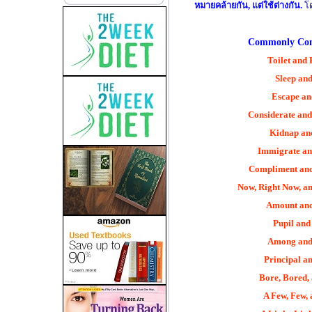
หมายคล้ายกัน, แต่ใช้ต่างกัน.
โ
Commonly Con
Toilet and
Sleep and
Escape an
Considerate and
Kidnap an
Immigrate an
Compliment an
Now, Right Now, a
Amount an
Pupil and
Among and
Principal an
Bore, Bored,
A Few, Few,