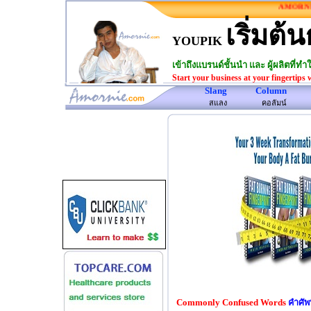
AMORNIE..
เริ่มต้น
YOUPIK
เข้าถึงแบรนด์ชั้นนำ และ ผู้ผลิตที่
Start your business at your fingertips 
Slang
Column
www.amornie.com>
สแลง
คอลัมน์
Commonly Confused Words
คําศั