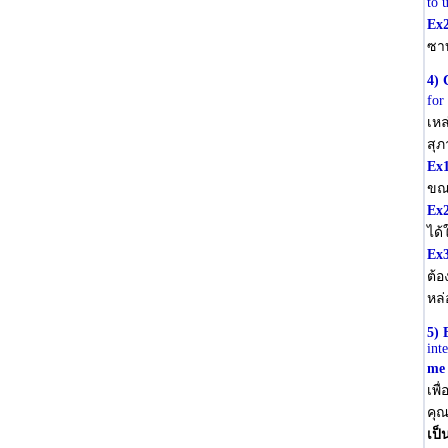
to 
Ex
ซาบ
4) 
for
เหล
สุภ
Ex
ขณะ
Ex
ได้
Ex
ต้อ
หล่
5) 
int
me
เพื
คุณ
เป