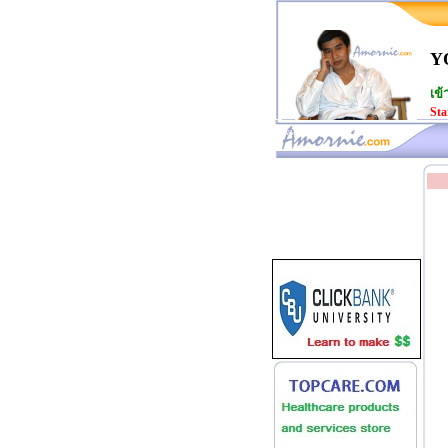
Y
เข้
Sta
www.amornie.com>