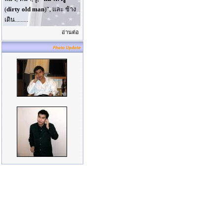
(
dirty old man
)”, และ ช้าง
เดิน.........
อ่านต่อ