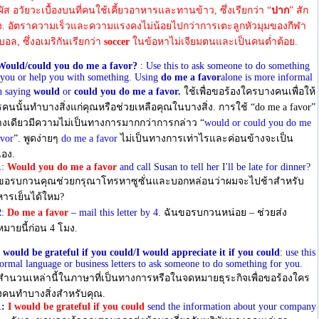
ผัส อวัยวะเบื้องบนที่คนใช้เคี้ยวอาหารและทานข้าว, ซึ่งเรียกว่า “
ปาก
” สัก
้ง. อัตราความเร็วและความแรงคงไม่น้อยไปกว่าการเตะลูกหัวมุมของกีฬา
บอล, ซึ่งอเมริกันเรียกว่า
soccer
ในข้อหาไม่เจียมตนและเป็นคนตํ่าต้อย.
Would/could you do me a favor?
: Use this to ask someone to do something
 you or help you with something. Using
do me a favor
alone is more informal
n saying
would
or
could you do me a favor.
ใช้เพื่อขอร้องใครบางคนเพื่อให้
คนนั้นทําบางสิ่งแก่คุณหรือช่วยเหลือคุณในบางสิ่ง. การใช้ “do me a favor”
างเดียวมีความไม่เป็นทางการมากกว่าการกล่าว “
would or could you do me
avor
”. พูดง่ายๆ
do me a favor
ไม่เป็นทางการเท่าไรและค่อนข้างจะเป็น
เอง.
1
:
Would you do me a favor
and call Susan to tell her I'll be late for dinner?
ขอรบกวนคุณช่วยกรุณาโทรหาซูซั่นและบอกหล่อนว่าผมจะไปช้าสําหรับ
ารเย็นได้ใหม?
2
:
Do me a favor
– mail this letter by 4.
ฉันขอรบกวนหน่อย – ช่วยส่ง
มายนี้ก่อน 4 โมง.
I would be grateful if you could/I would appreciate it if you could
: use this
formal language or business letters to ask someone to do something for you.
สํานวนเหล่านี้ในภาษาที่เป็นทางการหรือในจดหมายธุระกิจเพื่อขอร้องใคร
คนทําบางสิ่งสําหรับคุณ.
:
I would be grateful if you could
send the information about your company