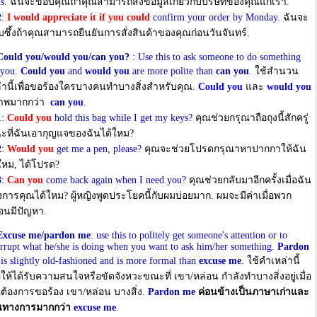
us.
ฉันจะขอบคุณถ้าคุณสามารถส่งข้อมูลเกี่ยวกับบริษัทของคุณแก่เรา.
2
:
I would appreciate it if you could
confirm your order by Monday.
ฉันจะ
ซึ้งถ้าคุณสามารถยืนยันการสั่งสินค้าของคุณก่อนวันจันทร์.
Could you/would you/can you?
: Use this to ask someone to do something
 you.
Could you
and
would you
are more polite than
can you
.
ใช้สํานวน
่านี้เพื่อขอร้องใครบางคนทําบางสิ่งสําหรับคุณ.
Could you
และ
would you
าพมากกว่า
can you
.
1
:
Could you
hold this bag while I get my keys?
คุณช่วยกรุณาถือถุงนี้สักครู่
ที่ฉันเอากุญแจของฉันได้ใหม?
2
:
Would you
get me a pen, please?
คุณจะช่วยโปรดกรุณาหาปากกาให้ฉัน
ใหม, ได้โปรด?
3
:
Can you
come back again when I need you?
คุณช่วยกลับมาอีกครั้งเมื่อฉัน
งการคุณได้ใหม? ผู้หญิงพูดประโยคนี้กับผมบ่อยมาก. ผมจะมีค่าเมื่อพวก
อนมีปัญหา.
Excuse me/pardon me
: use this to politely get someone's attention or to
errupt what he/she is doing when you want to ask him/her something.
Pardon
is slightly old-fashioned and is more formal than
excuse me
.
ใช้คําเหล่านี้
่อให้ได้รับความสนใจหรือขัดจังหวะขณะที่ เขา/หล่อน กําลังทําบางสิ่งอยู่เมื่อ
ต้องการขอร้อง เขา/หล่อน บางสิ่ง
.
Pardon me
ค่อนข้างเป็นภาษาเก่าและ
็นทางการมากกว่า
excuse me
.