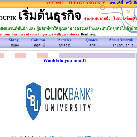
AMORNIE.....THE ONE AND ONLY
อามอร์นี่...หนึ่งเดียวในโ
เริ่มต้นธุรกิจ
OUPIK
ง่ายๆแค่ปลายนิ้ว
ไม่ต้องสต็อกสิ
าถึงแบรนด์ชั้นนำ และ ผู้ผลิตที่ทำให้คุณสามารถร่วมสร้างและเติบโตธุรกิจไปด้วยกั
.
rt your business at your fingertips with zero stocks
.
Read more
Slang
Column
Articles
Quotes
About Amornie
สแลง
คอลัมน์
บทความ
คําคม
เกี่ยวกับ อามร
Would/do you mind?