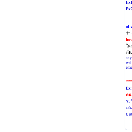
Ex
Ex
of 
ว่า
how
ใคร
เป็
any
wri
ema
***
Ex
คน
ระว
เสม
บอก