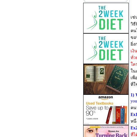
เช่
วิธ
คนไ
ขอร
ยิ่
เงิ
ทั่
ใคร
ในภ
เพื
ที่
1)
you
คนน
Ex
หนึ
Ex
ที่