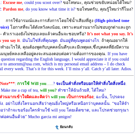
1
:
Excuse me
, could you scoot over?
ขอโทษนะ, คุณช่วยขยับหน่อยได้ใหม?
2
:
Pardon me
, do you know what time it is?
ขอโทษครับ, คุณรู้ใหมว่ากี่โมง?
การใช้อารมณ์และการสั่งการโดยใช้นํ้าเสียงที่สูง
(High-pitched tone
voice)
โอกาสที่จะได้ดังหวังคงน้อย, เพราะคนส่วนมากไม่ชอบถูกด่าและถูก
 – ตัวเราเองยังไม่ชอบเลยแล้วคนอื่นจะชอบหรือ?
It’s not what you say. It’s
 you say it
. มันไม่ใช่สิ่งที่คุณพูด. มันอยู่ที่คุณพูดอย่างไร.
ถ้าคุณอยากให้
ทําอะไรให้, คุณต้องพูดกับบุคคลนั้นดีๆและมีเหตุผล,ซึ่งบุคคลที่ยังมีความ
นมนุษย์หลงเหลืออยู่คงจะสนองตอบต่อความต้องการของคุณ
. If you have
 question regarding the English language, I would appreciate it if you could
te to amornm@usa.com, which is my personal email address – I do check
il every week. That’s it for this week. I’ll miss y’all. Catch y’all later. Adios.
Note***
:
การใช้ Will you
…..
?
จะเป็นคําสั่งหรือบอกให้ทําสิ่งใดสิ่งหนึ่ง
.
: Make me a cup of tea,
will you?
ทําชาให้ฉันถ้วยสิ, ได้ใหม?
ส่วนมากเข้าใจผิดและคิดว่า
will you
เป็นการขอร้อง
; ฉะนั้น, โปรดจง
ัง. อย่าไปสั่งใครนอกเสียว่าคุณยิ่งใหญ่หรือเหนือกว่าบุคคลนั้น. “ขอให้จํา
อว่าถ้าจะขอร้องใครห้ามใช้ will you โดยเด็ดขาด, และโปรดช่วยกรุณา
ต่อคนอื่นด้วย” Mucho garcia mi amigos!
ย้อนกลับ