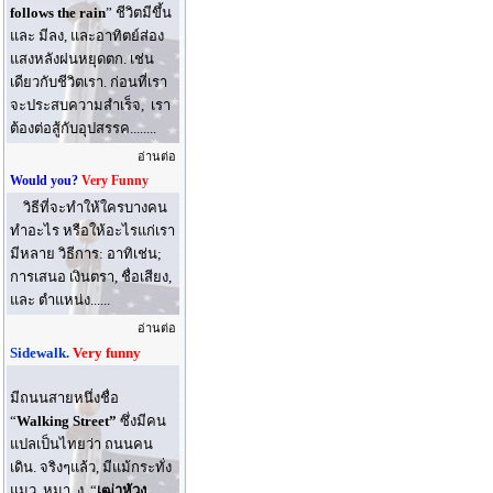
follows the rain
” ชีวิตมีขึ้น
และ มีลง, และอาทิตย์ส่อง
แสงหลังฝนหยุดตก. เช่น
เดียวกับชีวิตเรา. ก่อนที่เรา
จะประสบความสำเร็จ, เรา
ต้องต่อสู้กับอุปสรรค........
อ่านต่อ
Would you?
Very Funny
วิธีที่จะทําให้ใครบางคน
ทําอะไร หรือให้อะไรแก่เรา
มีหลาย วิธีการ: อาทิเช่น;
การเสนอ เงินตรา, ชื่อเสียง,
และ ตําแหน่ง......
อ่านต่อ
Sidewalk.
Very funny
มีถนนสายหนึ่งชื่อ
“
Walking Street”
ซึ่งมีคน
แปลเป็นไทยว่า ถนนคน
เดิน. จริงๆแล้ว, มีแม้กระทั่ง
แมว, หมา, งู, “
เฒ่าหัวงู