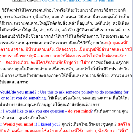
ClickBank University
Our Clients Have Earne $3.5 Billion, It's Your Turn!
วิธีที่จะทําให้ใครบางคนทําอะไรหรือให้อะไรแก่เรามีหลายวิธีการ: อาทิ
น; การเสนอเงินตรา,ชื่อเสียง, และ ตําแหน่ง. วิธีเหล่านี้อาจจะพูดได้ว่าเป็น
ีที่ดีมาก, เพราะคนส่วนใหญ่ยึดติดกับสิ่งเหล่านี้อยู่แล้ว. แต่ที่แน่ๆ, คงมีเพียง
ม่กี่คนที่ชอบให้ถูกสั่ง, ด่า, หรือว่า, แล้วจึงปฎิบัติตามสิ่งที่เราประสงค์. การ
้องเป็นอีกวิธีหนึ่งซึ่งสามารถทําให้เราได้ในสิ่งที่ต้องการ, โดยเฉพาะอย่าง
งการขอร้องแบบสุภาพและคนจํานวนมากนิยมใช้วิธีนี้; ยกเว้น
กลุ่มบุคคลที่มี
นตรามหาศาล, มีบ้านหลายหลัง, มีคลังอาวุธ, เป็นมนุษย์ที่มีอํานาจและบารมี
วทุกตารางนิ้วของปฐพี – พวกเขาเหล่านี้ต้องการอะไรไม่จําเป็นต้องขอร้อง
 – สั่งอย่างเดียว. จะมีใครสักกี่คนที่กล้าพูดว่า “
ไม่
”?
การขอร้องแบบสุภาพ
าษาอังกฤษนั้นมีหลายสํานวนซึ่งน่าจดจํา, และนําไปใช้ในชีวิตประจําวัน
่อเป็นการเสริมสร้างทักษะของภาษาให้ดีขึ้นและสวยงามอีกด้วย. สํานวนแรก
ใช้บ่อยและสุภาพ:
 Would/do you mind?
: Use this to ask someone politely to do something for
 or to let you do something.
ใช้เพื่อขอร้องใครบางคนอย่างสุภาพเพื่อให้ใคร
ั้นทําบางสิ่งแก่คุณหรืออนุญาตให้คุณทําสิ่งที่คุณต้องการ.
1
: I would like to ask you one question -
do you mind
?
ฉันต้องการถามคุณ
่งคําถาม – คุณรังเกียจใหม?
2
:
Would you mind
if
I kissed you?
คุณรังเกียจใหมถ้าผมจะจูบคุณ?
สตรีใด
ได้ยินคําพูดนี้จากผมคงจะใช้อวัยวะเบื้องล่างที่ใช้ย่างก้าว, ซึ่งเรียกว่า “
เท้า
”