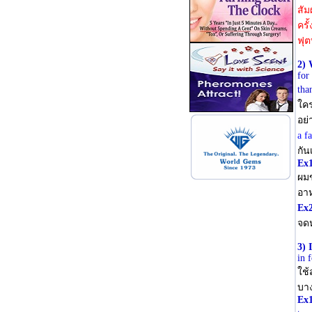
สัม
ครั
ฟุต
2) 
for
tha
ใคร
อย่
a f
กัน
Ex
ผม
อาห
Ex
จดห
3) 
in 
ใช้
บาง
Ex1